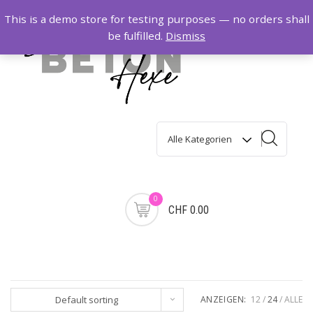
Zum
This is a demo store for testing purposes — no orders shall
Inhalt
be fulfilled.
Dismiss
springen
0
CHF 0.00
Default sorting
ANZEIGEN:
12
24
ALLE